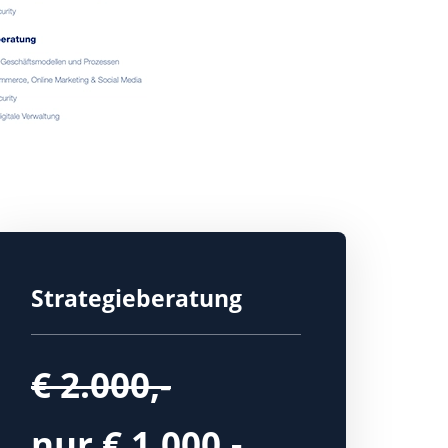
Strategieberatung
€ 2.000,-
nur € 1.000,-