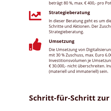
beträgt 80 %, max. € 400,- pro Po
Kundensupports und zur
Verbesserung der
Strategieberatung
Kundenzufriedenheit.
In dieser Beratung geht es um di
Schritte und Aktionen. Der Zuschu
mmunikation und Verkauf
Strategieberatung.
Ef
Umsetzung
Die Umsetzung von Digitalisieru
mit 30 % Zuschuss, max. Euro 6.0
Investitionsvolumen je Umsetzung
€ 30.000,- nicht überschreiten. I
(materiell und immateriell) sein.
Schritt-für-Schritt 