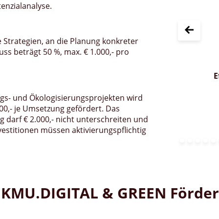
tenzialanalyse.
Ressourcen wie Wasser,
Energie und Rohstoffe in
Echtzeit überwacht und
e Strategien, an die Planung konkreter
optimiert werden.
ss beträgt 50 %, max. € 1.000,- pro
fiziente Ressourcennutzung
ngs- und Ökologisierungsprojekten wird
00,- je Umsetzung gefördert. Das
 darf € 2.000,- nicht unterschreiten und
nvestitionen müssen aktivierungspflichtig
zur KMU.DIGITAL & GREEN Förde