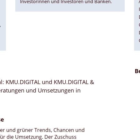
Investorinnen und Investoren und Banken.
,
B
hl: KMU.DIGITAL und KMU.DIGITAL &
Beratungen und Umsetzungen in
IoT und Sensorik: Durch den
se
Einsatz von Sensoren und
dem Internet der Dinge
aler und grüner Trends, Chancen und
 für die Umsetzung. Der Zuschuss
kann der Verbrauch von