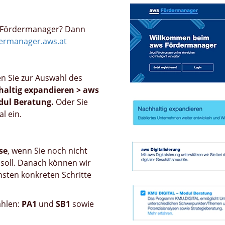
s Fördermanager? Dann
dermanager.aws.at
n Sie zur Auswahl des
altig expandieren > aws
odul Beratung.
Oder Sie
l ein.
se
, wenn Sie noch nicht
 soll. Danach können wir
hsten konkreten Schritte
ählen:
PA1
und
SB1
sowie